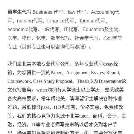
留学生代写
Business 代写、law
代写
、Accounting
代
写
、nursing
代写
、Finance
代写
、Tourism
代写
、
economic
代写
、HR
代写
、IT
代写
、Education及生物、
医学、物理、化学、数学
代写
、社会学
代写
、心理学等
专业（其他专业也可以咨询代写客服）。
我们是北美本地专业代写公司，多年专业代写essay经
验，为您提供一流的Paper、Assignment, Essays, Report,
Coursework, Case Study,Proposal、Thesis以及
Dissertation论
文代写
服务。writer均拥有大学硕士以上学历，熟悉欧美
各大高校要求，常年帮北美，澳洲留学生解决各种作业
难题，最低标准pass，HD也常有，价格实惠，免费修改
等，我们的核心竞争力来源于北美tutor，商科，会计，金
融，经济，IT等专业老师写完审稿以后才交到客户手
里，确保亲们最后交到老师那万无一失！需要代写还等