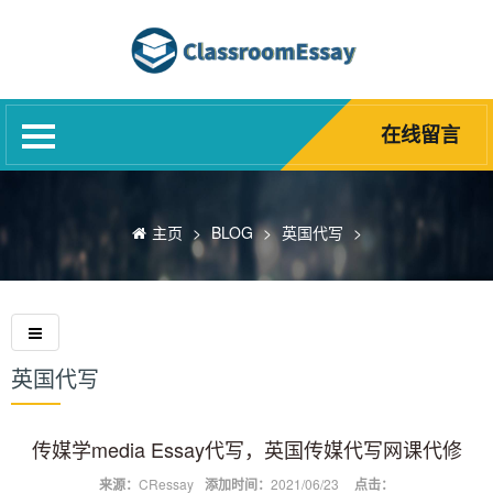
网站首页
代写服务
网课代修
在线留言
Blog
诚聘英才
主页
>
BLOG
>
英国代写
>
精英团队
关于我们
常见问题
英国代写
传媒学media Essay代写，英国传媒代写网课代修
来源：
CRessay
添加时间：
2021/06/23
点击：