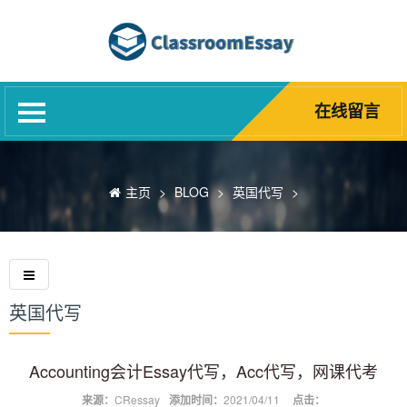
网站首页
代写服务
网课代修
在线留言
Blog
诚聘英才
主页
>
BLOG
>
英国代写
>
精英团队
关于我们
常见问题
英国代写
Accounting会计Essay代写，Acc代写，网课代考
来源：
CRessay
添加时间：
2021/04/11
点击：